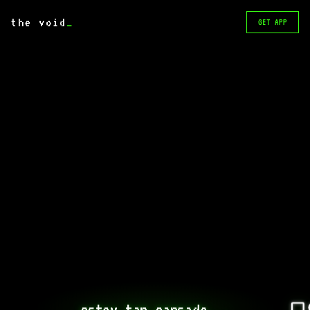
the void
_
GET APP
estoy tan cansado...