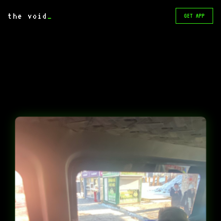
the void
_
GET APP